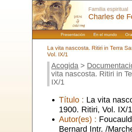
Familia espiritual
Charles de F
Presentación
En el mundo
Ora
La vita nascosta. Ritiri in Terra Sa
Vol. IX/1
Acogida
>
Documentaci
vita nascosta. Ritiri in T
IX/1
Título :
La vita nasco
1900. Ritiri, Vol. IX/
Autor(es) :
Foucauld
Bernard Intr. /March