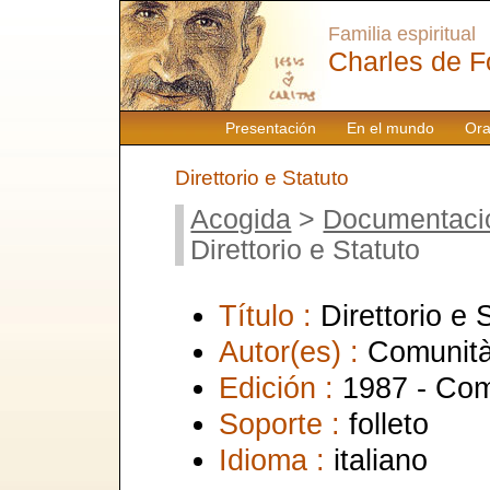
Familia espiritual
Charles de F
Presentación
En el mundo
Ora
Direttorio e Statuto
Acogida
>
Documentaci
Direttorio e Statuto
Título :
Direttorio e 
Autor(es) :
Comunità
Edición :
1987 - Com
Soporte :
folleto
Idioma :
italiano