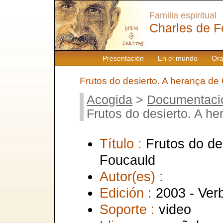
Familia espiritual
Charles de F
Presentación
En el mundo
Ora
Frutos do desierto. A herança de
Acogida
>
Documentaci
Frutos do desierto. A h
Título :
Frutos do de
Foucauld
Autor(es) :
Edición :
2003 - Ver
Soporte :
video