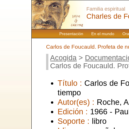
Familia espiritual
Charles de F
Presentación
En el mundo
Ora
Carlos de Foucauld. Profeta de n
Acogida
>
Documentaci
Carlos de Foucauld. Pro
Título :
Carlos de Fo
tiempo
Autor(es) :
Roche, A
Edición :
1966 - Pau
Soporte :
libro