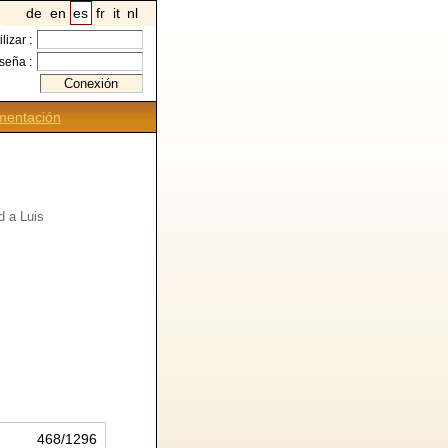
de
en
es
fr
it
nl
ilizar :
seña :
entación
d a Luis
468/1296