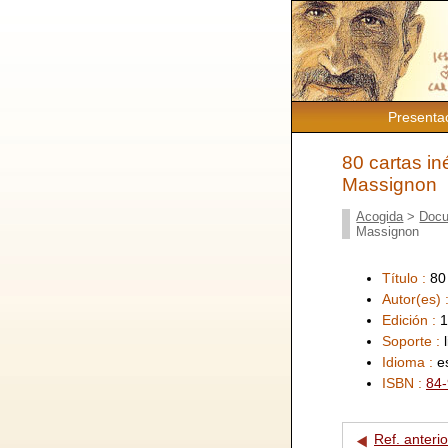
Presenta
80 cartas in
Massignon
Acogida
>
Docu
Massignon
Título :
80
Autor(es) 
Edición :
1
Soporte :
Idioma :
e
ISBN :
84
Ref. anterio