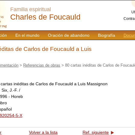
Familia espiritual
Ut
Charles de Foucauld
Contra
ción
En el mundo
Oración de abandono
Biografía
Docum
éditas de Carlos de Foucauld a Luis
mentación
>
Referencias de obras
> 80 cartas inéditas de Carlos de Foucaul
 cartas inéditas de Carlos de Foucauld a Luis Massignon
:
Six, J.-F. /
996 - Horeb
libro
spañol
-920254-5-X
r
Volver a la lista
Ref. siguiente