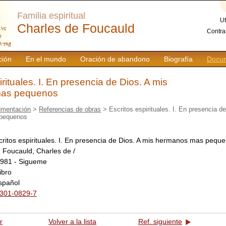
Familia espiritual
Ut
Charles de Foucauld
Contra
ción
En el mundo
Oración de abandono
Biografía
Docum
irituales. I. En presencia de Dios. A mis
as pequenos
mentación
>
Referencias de obras
> Escritos espirituales. I. En presencia d
pequenos
critos espirituales. I. En presencia de Dios. A mis hermanos mas pequ
:
Foucauld, Charles de /
981 - Sigueme
libro
spañol
301-0829-7
r
Volver a la lista
Ref. siguiente