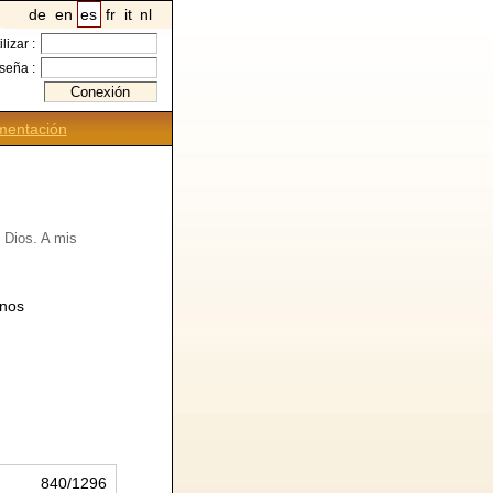
de
en
es
fr
it
nl
ilizar :
seña :
entación
e Dios. A mis
enos
840/1296