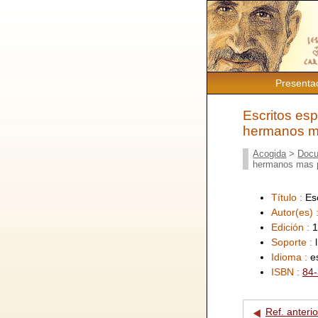
Presenta
Escritos esp
hermanos m
Acogida
>
Docu
hermanos mas 
Título :
Es
Autor(es) 
Edición :
1
Soporte :
Idioma :
e
ISBN :
84-
Ref. anterio