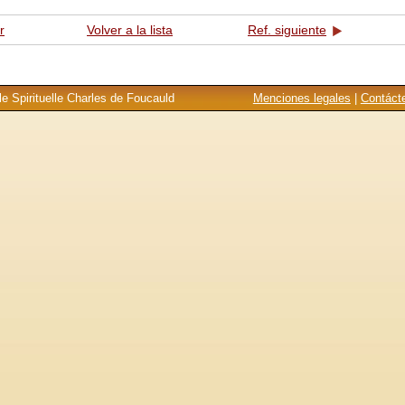
r
Volver a la lista
Ref. siguiente
e Spirituelle Charles de Foucauld
Menciones legales
|
Contáct