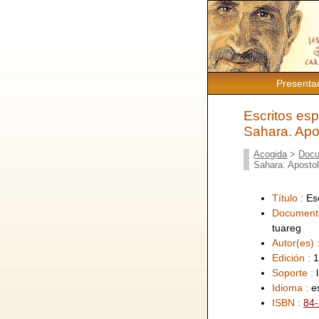
Presenta
Escritos esp
Sahara. Apos
Acogida
>
Docu
Sahara. Apostol
Título :
Es
Document
tuareg
Autor(es) 
Edición :
1
Soporte :
Idioma :
e
ISBN :
84