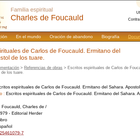
Familia espiritual
Ut
Charles de Foucauld
Contra
ción
En el mundo
Oración de abandono
Biografía
Docum
irituales de Carlos de Foucauld. Ermitano del
tol de los tuare.
mentación
>
Referencias de obras
> Escritos espirituales de Carlos de Fouc
 de los tuare.
critos espirituales de Carlos de Foucauld. Ermitano del Sahara. Apostol
o :
Escritos espirituales de Carlos de Foucauld. Ermitano del Sahara. A
:
Foucauld, Charles de /
979 - Editorial Herder
libro
spañol
-25461079-7