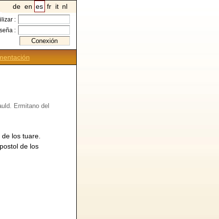
de
en
es
fr
it
nl
ilizar :
seña :
entación
auld. Ermitano del
 de los tuare.
postol de los