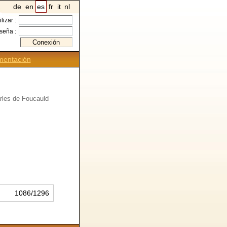
de
en
es
fr
it
nl
ilizar :
seña :
entación
rles de Foucauld
1086/1296