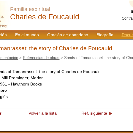
Familia espiritual
Ut
Charles de Foucauld
Contra
ción
En el mundo
Oración de abandono
Biografía
Docum
manrasset: the story of Charles de Foucauld
mentación
>
Referencias de obras
> Sands of Tamanrasset: the story of Cha
nds of Tamanrasset: the story of Charles de Foucauld
:
Mill Preminger, Marion
961 - Hawthorn Books
libro
nglés
r
Volver a la lista
Ref. siguiente