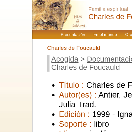
Familia espiritual
Charles de F
Presentación
En el mundo
Ora
Charles de Foucauld
Acogida
>
Documentaci
Charles de Foucauld
Título :
Charles de 
Autor(es) :
Antier, J
Julia Trad.
Edición :
1999 - Ign
Soporte :
libro