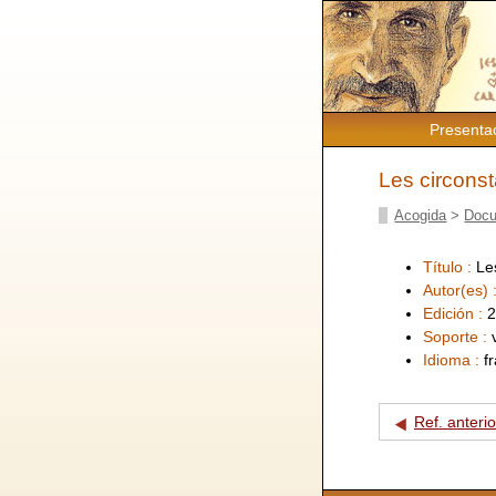
Presenta
Les circons
Acogida
>
Docu
Título :
Le
Autor(es) 
Edición :
2
Soporte :
Idioma :
f
Ref. anterio