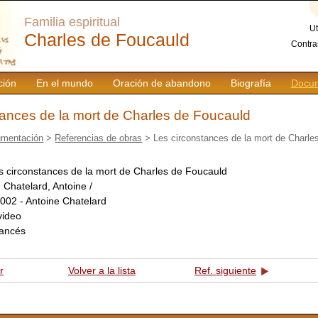
Familia espiritual
Ut
Charles de Foucauld
Contra
ción
En el mundo
Oración de abandono
Biografía
Docum
tances de la mort de Charles de Foucauld
mentación
>
Referencias de obras
> Les circonstances de la mort de Charle
s circonstances de la mort de Charles de Foucauld
:
Chatelard, Antoine /
002 - Antoine Chatelard
video
rancés
r
Volver a la lista
Ref. siguiente