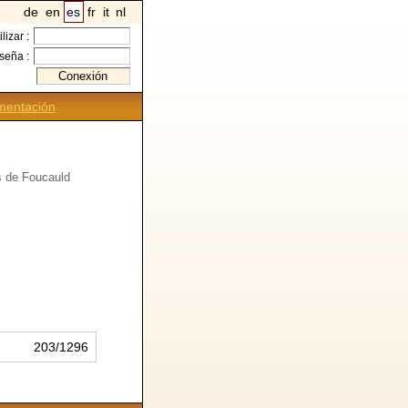
de
en
es
fr
it
nl
ilizar :
seña :
entación
s de Foucauld
203/1296