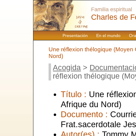
Familia espiritual
Charles de F
Presentación
En el mundo
Ora
Une réflexion thélogique (Moyen O
Nord)
Acogida
>
Documentaci
réflexion thélogique (Mo
Título :
Une réflexio
Afrique du Nord)
Documento :
Courrie
Frat.sacerdotale Je
Autor(es) :
Tommy Ma