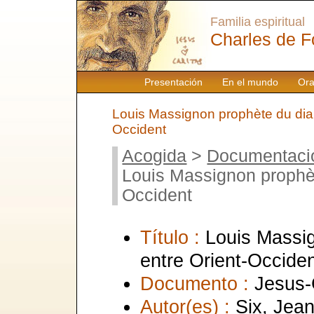
Familia espiritual
Charles de F
Presentación
En el mundo
Ora
Louis Massignon prophète du dial
Occident
Acogida
>
Documentaci
Louis Massignon prophèt
Occident
Título :
Louis Massi
entre Orient-Occide
Documento :
Jesus-
Autor(es) :
Six, Jean