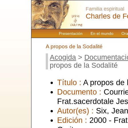
Familia espiritual
Charles de F
Presentación
En el mundo
Ora
A propos de la Sodalité
Acogida
>
Documentaci
propos de la Sodalité
Título :
A propos de 
Documento :
Courrie
Frat.sacerdotale Je
Autor(es) :
Six, Jean
Edición :
2000 - Fra