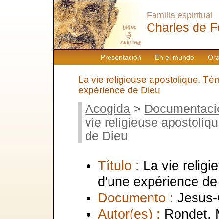
Familia espiritual
Charles de F
Presentación
En el mundo
Ora
La vie religieuse apostolique. T
expérience de Dieu
Acogida
>
Documentaci
vie religieuse apostoli
de Dieu
Título :
La vie relig
d'une expérience de
Documento :
Jesus-
Autor(es) :
Rondet, M