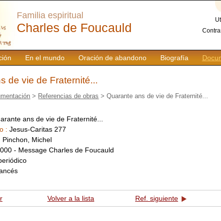
Familia espiritual
Ut
Charles de Foucauld
Contra
ción
En el mundo
Oración de abandono
Biografía
Docum
 de vie de Fraternité...
mentación
>
Referencias de obras
> Quarante ans de vie de Fraternité...
arante ans de vie de Fraternité...
o :
Jesus-Caritas 277
:
Pinchon, Michel
000 - Message Charles de Foucauld
periódico
rancés
r
Volver a la lista
Ref. siguiente