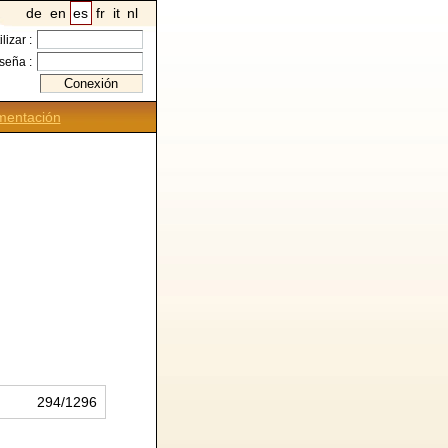
de
en
es
fr
it
nl
ilizar :
seña :
entación
294/1296