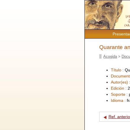
Presenta
Quarante ans
Acogida
>
Docu
Título :
Qu
Document
Autor(es) 
Edición :
2
Soporte :
Idioma :
f
Ref. anterio