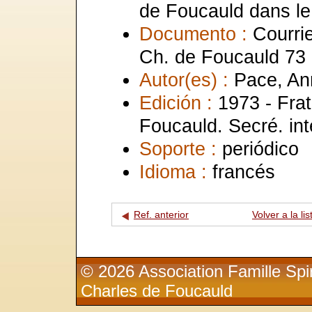
de Foucauld dans le 
Documento :
Courrie
Ch. de Foucauld 73
Autor(es) :
Pace, An
Edición :
1973 - Frat
Foucauld. Secré. int
Soporte :
periódico
Idioma :
francés
Ref. anterior
Volver a la lis
© 2026 Association Famille Spir
Charles de Foucauld