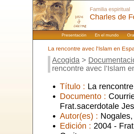
Familia espiritual
Charles de F
Presentación
En el mundo
Ora
La rencontre avec l'Islam en Es
Acogida
>
Documentaci
rencontre avec l'Islam 
Título :
La rencontre
Documento :
Courrie
Frat.sacerdotale Je
Autor(es) :
Nogales,
Edición :
2004 - Fra