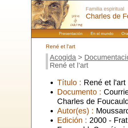
Familia espiritual
Charles de F
Presentación
En el mundo
Ora
René et l'art
Acogida
>
Documentaci
René et l'art
Título :
René et l'art
Documento :
Courrie
Charles de Foucaul
Autor(es) :
Moussard
Edición :
2000 - Frat