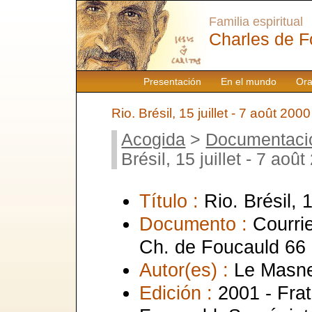
Familia espiritual
Charles de F
Presentación
En el mundo
Ora
Rio. Brésil, 15 juillet - 7 août 2000
Acogida
>
Documentaci
Brésil, 15 juillet - 7 aoû
Título :
Rio. Brésil, 
Documento :
Courrie
Ch. de Foucauld 66
Autor(es) :
Le Masne
Edición :
2001 - Frat