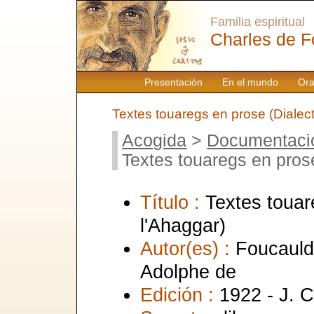
Familia espiritual
Charles de F
Presentación
En el mundo
Ora
Textes touaregs en prose (Dialec
Acogida
>
Documentaci
Textes touaregs en prose
Título :
Textes touar
l'Ahaggar)
Autor(es) :
Foucauld,
Adolphe de
Edición :
1922 - J. 