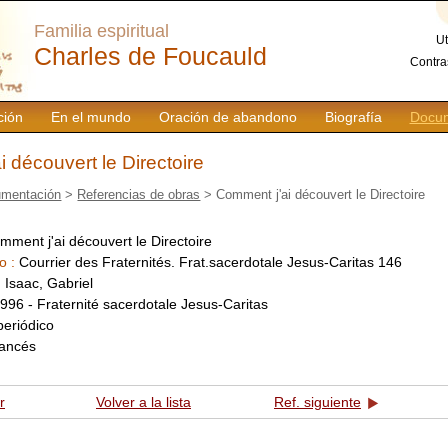
Familia espiritual
Ut
Charles de Foucauld
Contra
ción
En el mundo
Oración de abandono
Biografía
Docum
 découvert le Directoire
mentación
>
Referencias de obras
> Comment j'ai découvert le Directoire
mment j'ai découvert le Directoire
o :
Courrier des Fraternités. Frat.sacerdotale Jesus-Caritas 146
:
Isaac, Gabriel
996 - Fraternité sacerdotale Jesus-Caritas
periódico
rancés
r
Volver a la lista
Ref. siguiente