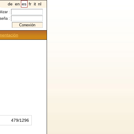
de
en
es
fr
it
nl
ilizar :
seña :
entación
479/1296