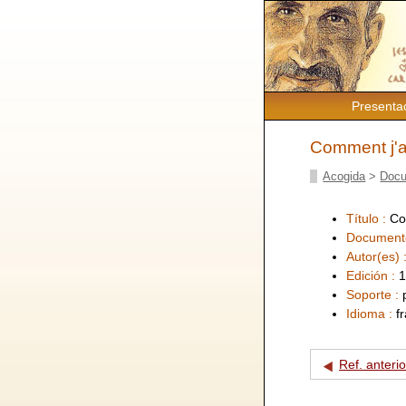
Presenta
Comment j'ai
Acogida
>
Docu
Título :
Co
Document
Autor(es) 
Edición :
1
Soporte :
Idioma :
f
Ref. anterio