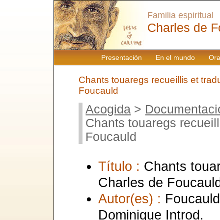
Familia espiritual
Charles de F
Presentación
En el mundo
Ora
Chants touaregs recueillis et trad
Foucauld
Acogida
>
Documentaci
Chants touaregs recueill
Foucauld
Título :
Chants touare
Charles de Foucaul
Autor(es) :
Foucauld,
Dominique Introd.