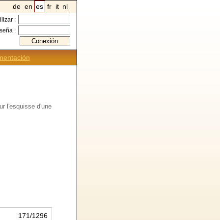
de
en
es
fr
it
nl
ilizar :
seña :
entación
r l'esquisse d'une
171/1296