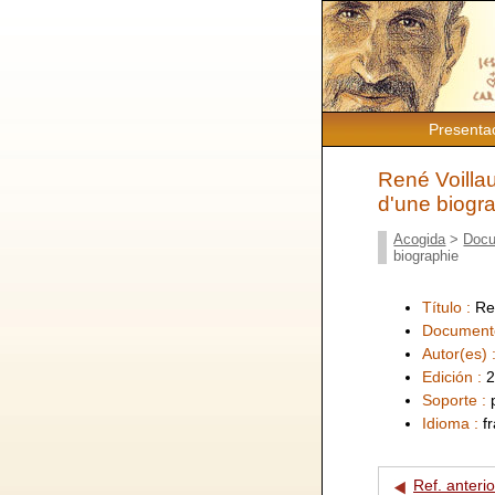
Presenta
René Voilla
d'une biogr
Acogida
>
Docu
biographie
Título :
Re
Document
Autor(es) 
Edición :
2
Soporte :
Idioma :
f
Ref. anterio