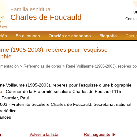
Familia espiritual
Ut
Charles de Foucauld
Contra
ción
En el mundo
Oración de abandono
Biografía
Docum
ume (1905-2003), repères pour l'esquisse
aphie
mentación
>
Referencias de obras
> René Voillaume (1905-2003), repères pou
né Voillaume (1905-2003), repères pour l'esquisse d'une biographie
o :
Courrier de la Fraternité séculière Charles de Foucauld 115
:
Fournier, Paul
003 - Fraternité Séculière Charles de Foucauld. Secrétariat national
periódico
rancés
r
Volver a la lista
Ref. siguiente