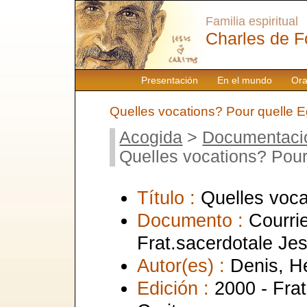
Familia espiritual
Charles de F
Presentación
En el mundo
Ora
Quelles vocations? Pour quelle E
Acogida
>
Documentaci
Quelles vocations? Pour
Título :
Quelles voca
Documento :
Courrie
Frat.sacerdotale Je
Autor(es) :
Denis, H
Edición :
2000 - Frat