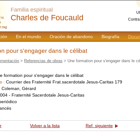
Familia espiritual
Ut
Charles de Foucauld
Contra
ción
En el mundo
Oración de abandono
Biografía
Docum
n pour s'engager dans le célibat
mentación
>
Referencias de obras
> Une formation pour s'engager dans le cé
e formation pour s'engager dans le célibat
o :
Courrier des Fraternité Frat.sacerdotale Jesus-Caritas 179
:
Coleman, Gérard
004 - Fraternité Sacerdotale Jesus-Caritas
periódico
rancés
r
Volver a la lista
Ref. siguiente