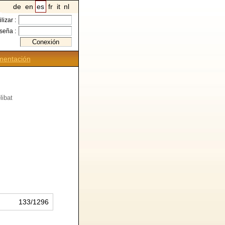
de
en
es
fr
it
nl
ilizar :
seña :
entación
libat
133/1296