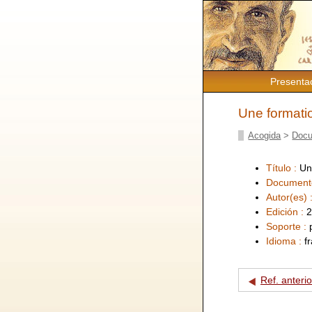
Presenta
Une formatio
Acogida
>
Docu
Título :
Un
Document
Autor(es) 
Edición :
2
Soporte :
Idioma :
f
Ref. anterio