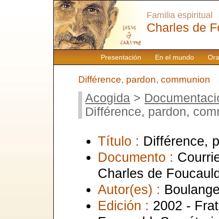
Familia espiritual
Charles de F
Presentación
En el mundo
Ora
Différence, pardon, communion
Acogida
>
Documentaci
Différence, pardon, co
Título :
Différence,
Documento :
Courrie
Charles de Foucaul
Autor(es) :
Boulange
Edición :
2002 - Frat