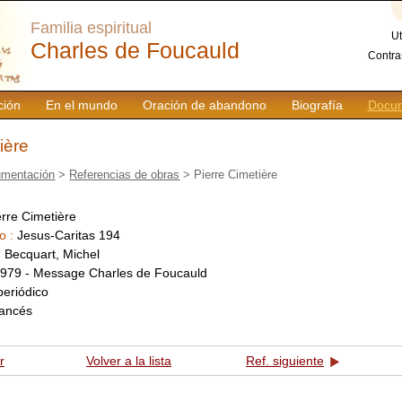
Familia espiritual
Ut
Charles de Foucauld
Contra
ción
En el mundo
Oración de abandono
Biografía
Docum
ière
mentación
>
Referencias de obras
> Pierre Cimetière
erre Cimetière
o :
Jesus-Caritas 194
:
Becquart, Michel
979 - Message Charles de Foucauld
periódico
rancés
r
Volver a la lista
Ref. siguiente