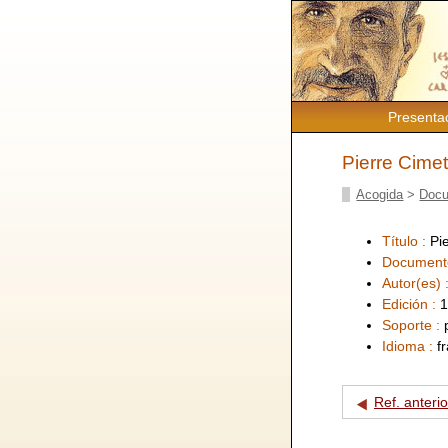
Presenta
Pierre Cimet
Acogida
>
Docu
Título :
Pi
Document
Autor(es) 
Edición :
1
Soporte :
Idioma :
f
Ref. anterio