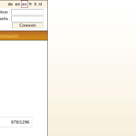
de
en
es
fr
it
nl
ilizar :
seña :
entación
878/1296