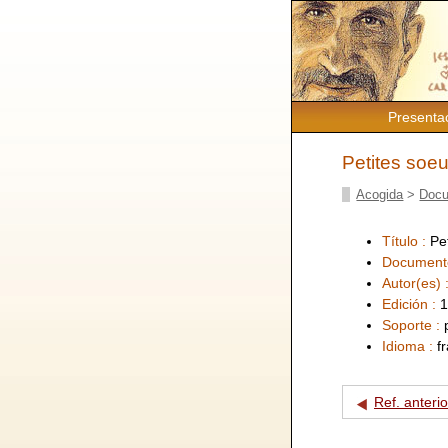
Presenta
Petites soe
Acogida
>
Docu
Título :
Pe
Document
Autor(es) 
Edición :
1
Soporte :
Idioma :
f
Ref. anterio