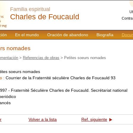
Familia espiritual
Ut
Charles de Foucauld
Contra
ción
En el mundo
Oración de abandono
Biografía
Docum
urs nomades
mentación
>
Referencias de obras
> Petites soeurs nomades
tites soeurs nomades
o :
Courrier de la Fraternité séculière Charles de Foucauld 93
:
997 - Fraternité Séculière Charles de Foucauld. Secrétariat national
periódico
rancés
r
Volver a la lista
Ref. siguiente