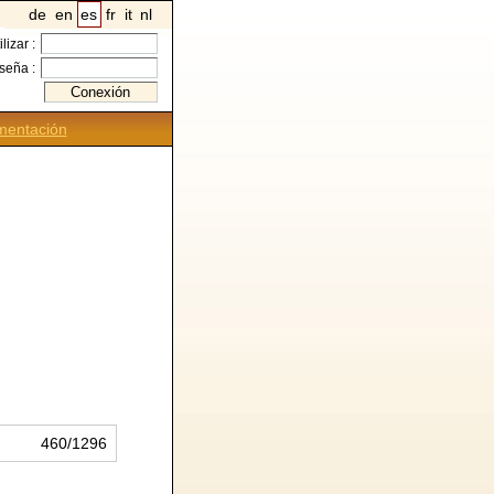
de
en
es
fr
it
nl
ilizar :
seña :
entación
460/1296