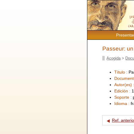
Presenta
Passeur: un
Acogida
>
Docu
Título :
Pa
Document
Autor(es) 
Edición :
1
Soporte :
Idioma :
f
Ref. anterio