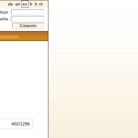
de
en
es
fr
it
nl
ilizar :
seña :
entación
402/1296