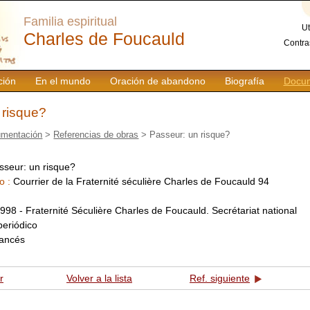
Familia espiritual
Ut
Charles de Foucauld
Contra
ción
En el mundo
Oración de abandono
Biografía
Docum
 risque?
mentación
>
Referencias de obras
> Passeur: un risque?
sseur: un risque?
o :
Courrier de la Fraternité séculière Charles de Foucauld 94
:
998 - Fraternité Séculière Charles de Foucauld. Secrétariat national
periódico
rancés
r
Volver a la lista
Ref. siguiente