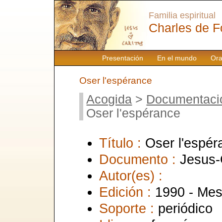
Familia espiritual
Charles de F
Presentación
En el mundo
Ora
Oser l'espérance
Acogida
>
Documentaci
Oser l'espérance
Título :
Oser l'espér
Documento :
Jesus-
Autor(es) :
Edición :
1990 - Mes
Soporte :
periódico