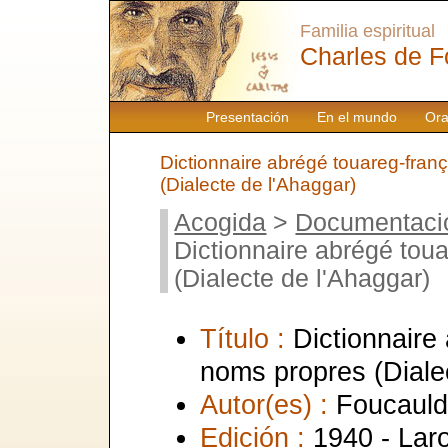
Familia espiritual
Charles de F
Presentación
En el mundo
Ora
Dictionnaire abrégé touareg-fran
(Dialecte de l'Ahaggar)
Acogida
>
Documentaci
Dictionnaire abrégé tou
(Dialecte de l'Ahaggar)
Título :
Dictionnaire
noms propres (Diale
Autor(es) :
Foucauld
Edición :
1940 - Lar