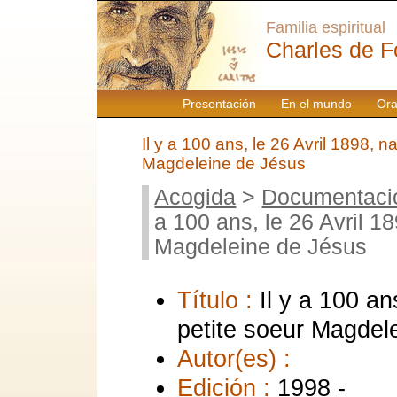
Familia espiritual
Charles de F
Presentación
En el mundo
Ora
Il y a 100 ans, le 26 Avril 1898, na
Magdeleine de Jésus
Acogida
>
Documentaci
a 100 ans, le 26 Avril 18
Magdeleine de Jésus
Título :
Il y a 100 an
petite soeur Magdel
Autor(es) :
Edición :
1998 -