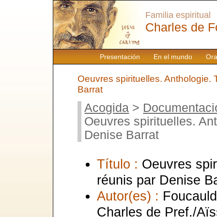
Familia espiritual
Charles de F
Presentación
En el mundo
Ora
Oeuvres spirituelles. Anthologie.
Barrat
Acogida
>
Documentaci
Oeuvres spirituelles. An
Denise Barrat
Título :
Oeuvres spir
réunis par Denise Ba
Autor(es) :
Foucauld
Charles de Pref./Aïs