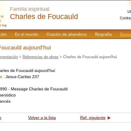
Familia espiritual
Ut
Charles de Foucauld
Contra
ción
En el mundo
Oración de abandono
Biografía
Docum
Foucauld aujourd'hui
mentación
>
Referencias de obras
> Charles de Foucauld aujourd'hui
arles de Foucauld aujourd'hui
o :
Jesus-Caritas 237
:
990 - Message Charles de Foucauld
periódico
rancés
r
Volver a la lista
Ref. siguiente