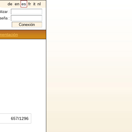
de
en
es
fr
it
nl
ilizar :
seña :
entación
657/1296