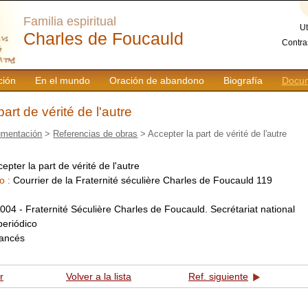
Familia espiritual
Ut
Charles de Foucauld
Contra
ción
En el mundo
Oración de abandono
Biografía
Docum
art de vérité de l'autre
mentación
>
Referencias de obras
> Accepter la part de vérité de l'autre
epter la part de vérité de l'autre
o :
Courrier de la Fraternité séculière Charles de Foucauld 119
:
004 - Fraternité Séculière Charles de Foucauld. Secrétariat national
periódico
rancés
r
Volver a la lista
Ref. siguiente