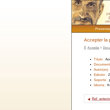
Presenta
Accepter la p
Acogida
>
Docu
Título :
Acc
Document
Autor(es) 
Edición :
2
Soporte :
Idioma :
f
Ref. anterio