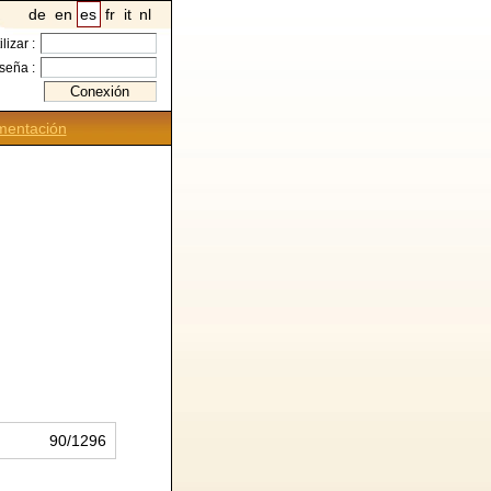
de
en
es
fr
it
nl
ilizar :
seña :
entación
90/1296