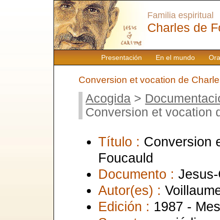
Familia espiritual
Charles de F
Presentación
En el mundo
Ora
Conversion et vocation de Charl
Acogida
>
Documentaci
Conversion et vocation 
Título :
Conversion e
Foucauld
Documento :
Jesus-
Autor(es) :
Voillaum
Edición :
1987 - Mes