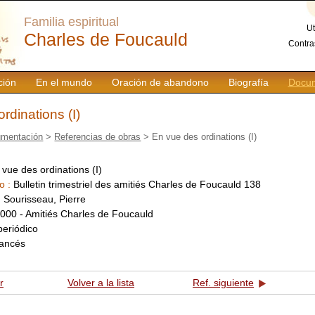
Familia espiritual
Ut
Charles de Foucauld
Contra
ción
En el mundo
Oración de abandono
Biografía
Docum
rdinations (I)
mentación
>
Referencias de obras
> En vue des ordinations (I)
 vue des ordinations (I)
o :
Bulletin trimestriel des amitiés Charles de Foucauld 138
:
Sourisseau, Pierre
000 - Amitiés Charles de Foucauld
periódico
rancés
r
Volver a la lista
Ref. siguiente