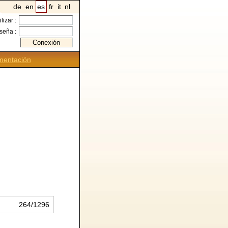
de
en
es
fr
it
nl
ilizar :
seña :
entación
264/1296