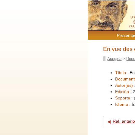
Presenta
En vue des o
Acogida
>
Docu
Título :
En
Document
Autor(es) 
Edición :
2
Soporte :
Idioma :
f
Ref. anterio