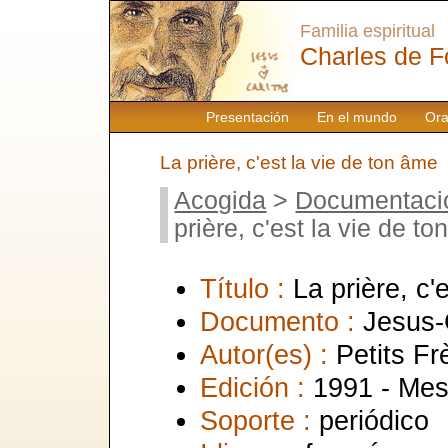
Familia espiritual
Charles de F
Presentación
En el mundo
Ora
La prière, c'est la vie de ton âme
Acogida
>
Documentaci
prière, c'est la vie de t
Título :
La prière, c'
Documento :
Jesus-
Autor(es) :
Petits Fr
Edición :
1991 - Mes
Soporte :
periódico