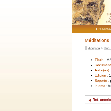
Presenta
Méditations
Acogida
>
Docu
Título :
Mé
Document
Autor(es) 
Edición :
1
Soporte :
Idioma :
f
Ref. anterio