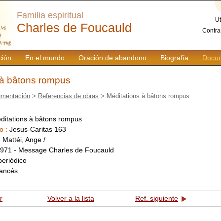
Familia espiritual
Ut
Charles de Foucauld
Contra
ción
En el mundo
Oración de abandono
Biografía
Docum
 à bâtons rompus
mentación
>
Referencias de obras
> Méditations à bâtons rompus
ditations à bâtons rompus
o :
Jesus-Caritas 163
:
Mattéi, Ange /
971 - Message Charles de Foucauld
periódico
rancés
r
Volver a la lista
Ref. siguiente