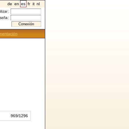
de
en
es
fr
it
nl
ilizar :
seña :
entación
969/1296