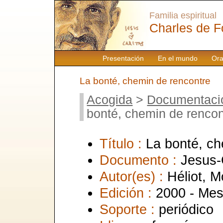
Familia espiritual
Charles de F
Presentación
En el mundo
Ora
La bonté, chemin de rencontre
Acogida
>
Documentaci
bonté, chemin de rencon
Título :
La bonté, ch
Documento :
Jesus-
Autor(es) :
Héliot, 
Edición :
2000 - Mes
Soporte :
periódico