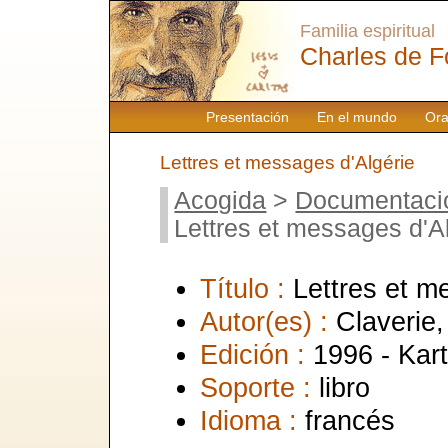
Familia espiritual
Charles de F
Presentación
En el mundo
Ora
Lettres et messages d'Algérie
Acogida
>
Documentaci
Lettres et messages d'A
Título :
Lettres et m
Autor(es) :
Claverie,
Edición :
1996 - Kar
Soporte :
libro
Idioma :
francés