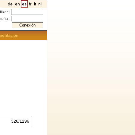
de
en
es
fr
it
nl
ilizar :
seña :
entación
326/1296