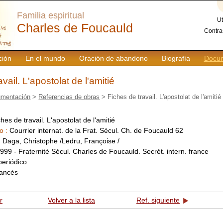
Familia espiritual
Ut
Charles de Foucauld
Contra
ción
En el mundo
Oración de abandono
Biografía
Docum
vail. L'apostolat de l'amitié
mentación
>
Referencias de obras
> Fiches de travail. L'apostolat de l'amitié
hes de travail. L'apostolat de l'amitié
o :
Courrier internat. de la Frat. Sécul. Ch. de Foucauld 62
:
Daga, Christophe /Ledru, Françoise /
999 - Fraternité Sécul. Charles de Foucauld. Secrét. intern. france
periódico
rancés
r
Volver a la lista
Ref. siguiente