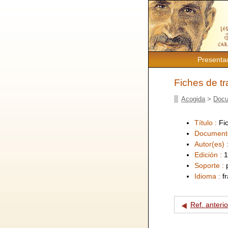
Presenta
Fiches de tra
Acogida
>
Docu
Título :
Fic
Document
Autor(es) 
Edición :
1
Soporte :
Idioma :
f
Ref. anterio