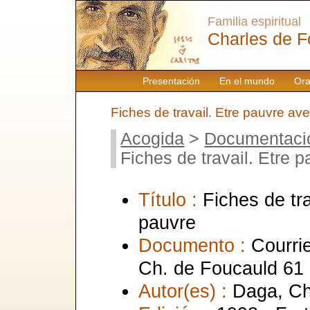
Familia espiritual
Charles de F
Presentación
En el mundo
Ora
Fiches de travail. Etre pauvre a
Acogida
>
Documentaci
Fiches de travail. Etre
Título :
Fiches de tr
pauvre
Documento :
Courrie
Ch. de Foucauld 61
Autor(es) :
Daga, Ch