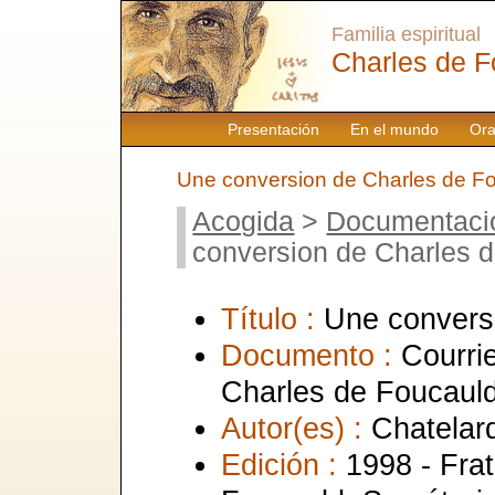
Familia espiritual
Charles de F
Presentación
En el mundo
Ora
Une conversion de Charles de F
Acogida
>
Documentaci
conversion de Charles 
Título :
Une convers
Documento :
Courrie
Charles de Foucaul
Autor(es) :
Chatelard
Edición :
1998 - Frat