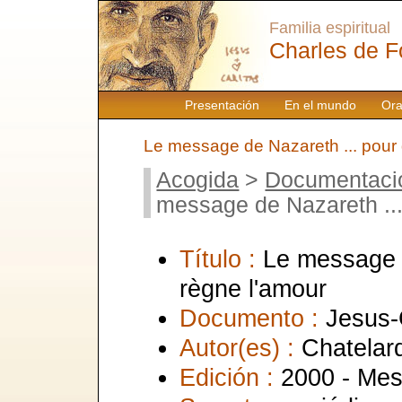
Familia espiritual
Charles de F
Presentación
En el mundo
Ora
Le message de Nazareth ... pour
Acogida
>
Documentaci
message de Nazareth ...
Título :
Le message d
règne l'amour
Documento :
Jesus-
Autor(es) :
Chatelard
Edición :
2000 - Mes