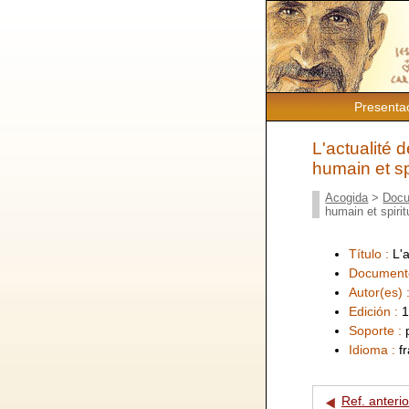
Presenta
L'actualité 
humain et sp
Acogida
>
Docu
humain et spiri
Título :
L'
Document
Autor(es) 
Edición :
1
Soporte :
Idioma :
f
Ref. anterio