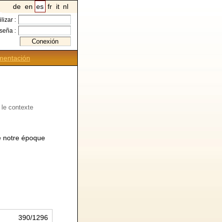
de
en
es
fr
it
nl
ilizar :
seña :
entación
 le contexte
de notre époque
390/1296