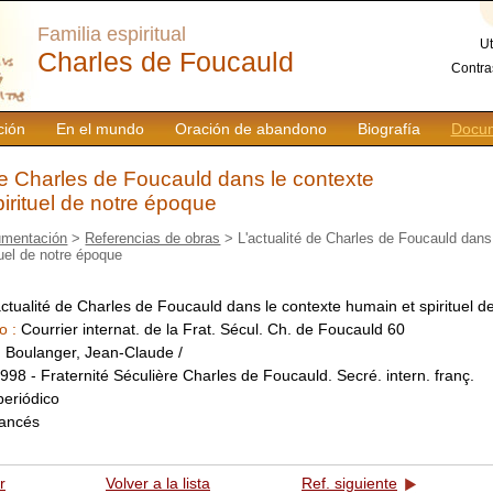
Familia espiritual
Ut
Charles de Foucauld
Contra
ción
En el mundo
Oración de abandono
Biografía
Docum
de Charles de Foucauld dans le contexte
irituel de notre époque
mentación
>
Referencias de obras
> L'actualité de Charles de Foucauld dans
tuel de notre époque
actualité de Charles de Foucauld dans le contexte humain et spirituel 
o :
Courrier internat. de la Frat. Sécul. Ch. de Foucauld 60
:
Boulanger, Jean-Claude /
998 - Fraternité Séculière Charles de Foucauld. Secré. intern. franç.
periódico
rancés
r
Volver a la lista
Ref. siguiente