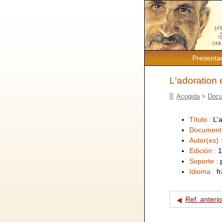
Presenta
L'adoration 
Acogida
>
Docu
Título :
L'
Document
Autor(es) 
Edición :
1
Soporte :
Idioma :
f
Ref. anterio