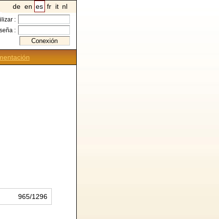
de
en
es
fr
it
nl
ilizar :
seña :
entación
965/1296