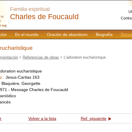
Familia espiritual
Ut
Charles de Foucauld
Contra
ción
En el mundo
Oración de abandono
Biografía
Docum
eucharistique
mentación
>
Referencias de obras
> L'adoration eucharistique
adoration eucharistique
o :
Jesus-Caritas 163
:
Blaquière, Georgette
971 - Message Charles de Foucauld
periódico
rancés
r
Volver a la lista
Ref. siguiente