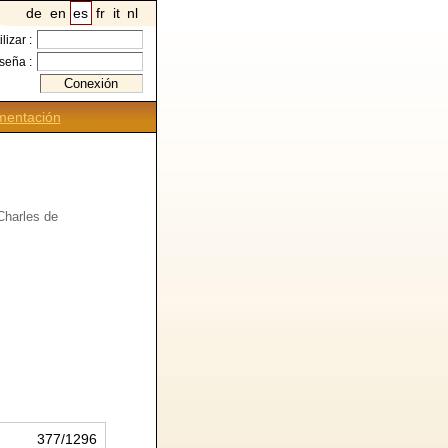
de
en
es
fr
it
nl
ilizar :
seña :
entación
 Charles de
377/1296