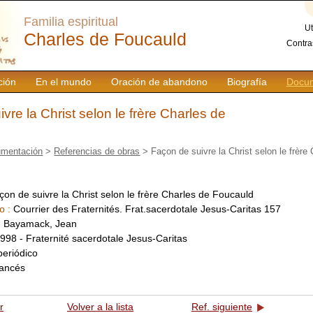
Familia espiritual
Ut
Charles de Foucauld
Contra
ción
En el mundo
Oración de abandono
Biografía
Docum
vre la Christ selon le frère Charles de
mentación
>
Referencias de obras
> Façon de suivre la Christ selon le frère
çon de suivre la Christ selon le frère Charles de Foucauld
o :
Courrier des Fraternités. Frat.sacerdotale Jesus-Caritas 157
:
Bayamack, Jean
998 - Fraternité sacerdotale Jesus-Caritas
periódico
rancés
r
Volver a la lista
Ref. siguiente