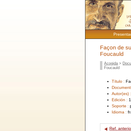
Presenta
Façon de sui
Foucauld
Acogida
>
Docu
Foucauld
Título :
Fa
Document
Autor(es) 
Edición :
1
Soporte :
Idioma :
f
Ref. anterio