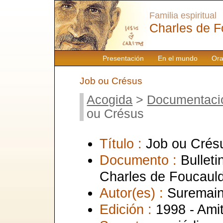
Familia espiritual
Charles de F
Presentación
En el mundo
Ora
Job ou Crésus
Acogida
>
Documentaci
ou Crésus
Título :
Job ou Crés
Documento :
Bulleti
Charles de Foucaul
Autor(es) :
Suremain
Edición :
1998 - Ami