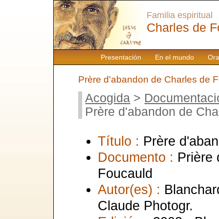
Familia espiritual
Charles de F
Presentación
En el mundo
Ora
Prère d'abandon de Charles de 
Acogida
>
Documentaci
Prère d'abandon de Cha
Título :
Prère d'aba
Documento :
Prière
Foucauld
Autor(es) :
Blanchar
Claude Photogr.